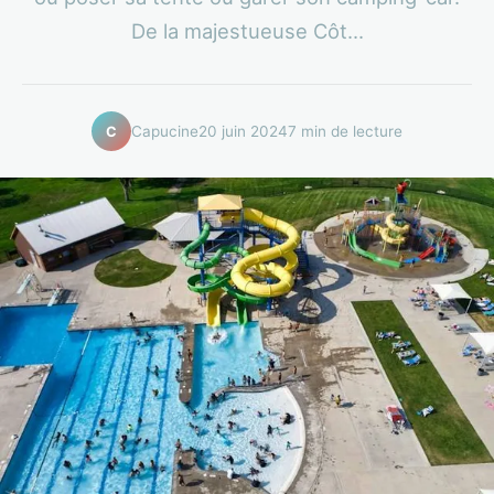
De la majestueuse Côt...
Capucine
20 juin 2024
7 min de lecture
C