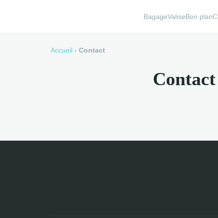
BagageValise
Bon plan
C
Accueil
›
Contact
Contact