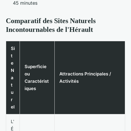
45 minutes
Comparatif des Sites Naturels
Incontournables de l'Hérault
Si
t
e
Superficie
N
ou
Attractions Principales /
a
Caractérist
Activités
t
iques
u
r
el
L'
É