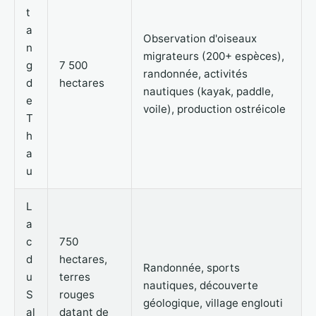
t
a
Observation d'oiseaux
n
migrateurs (200+ espèces),
g
7 500
randonnée, activités
d
hectares
nautiques (kayak, paddle,
e
voile), production ostréicole
T
h
a
u
L
a
c
750
d
hectares,
Randonnée, sports
u
terres
nautiques, découverte
S
rouges
géologique, village englouti
al
datant de