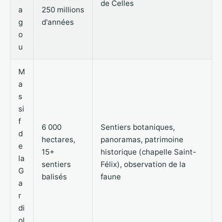
de Celles
a
250 millions
g
d'années
o
u
M
a
s
si
f
6 000
Sentiers botaniques,
d
hectares,
panoramas, patrimoine
e
15+
historique (chapelle Saint-
la
sentiers
Félix), observation de la
G
balisés
faune
a
r
di
ol