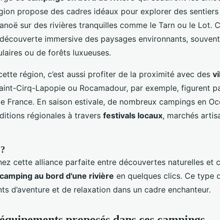
égion propose des cadres idéaux pour explorer des sentier
canoë sur des rivières tranquilles comme le Tarn ou le Lot. C
 découverte immersive des paysages environnants, souven
laires ou de forêts luxueuses.
ette région, c’est aussi profiter de la proximité avec des
vi
Saint-Cirq-Lapopie ou Rocamadour, par exemple, figurent pa
de France. En saison estivale, de nombreux campings en Oc
aditions régionales à travers
festivals locaux
, marchés artis
 ?
ez cette alliance parfaite entre découvertes naturelles et c
camping au bord d'une rivière
en quelques clics. Ce type 
 d’aventure et de relaxation dans un cadre enchanteur.
t équipements proposés dans ces campings