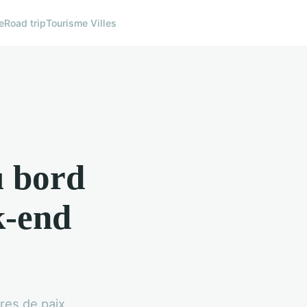
e
Road trip
Tourisme Villes
u bord
k-end
vres de paix