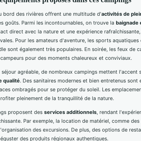
 bord des rivières offrent une multitude d'
activités de plei
les goûts. Parmi les incontournables, on trouve la
baignade e
ct direct avec la nature et une expérience rafraîchissante,
tivales. Pour les amateurs d'aventure, les sports aquatique
dle sont également très populaires. En soirée, les feux de 
 campeurs pour des moments chaleureux et conviviaux.
n séjour agréable, de nombreux campings mettent l'accent 
 qualité
. Des sanitaires modernes et bien entretenus sont e
ces ombragés pour se protéger du soleil. Les emplacemen
ofiter pleinement de la tranquillité de la nature.
ngs proposent des
services additionnels
, rendant l'expéri
ichissante. Par exemple, la location de matériel, comme des
 l'organisation des excursions. De plus, des options de resta
éguster des produits régionaux authentiques.