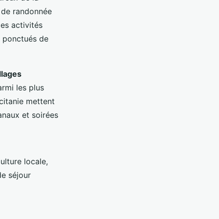
s de randonnée
es activités
t ponctués de
llages
rmi les plus
citanie mettent
anaux et soirées
ulture locale,
de séjour