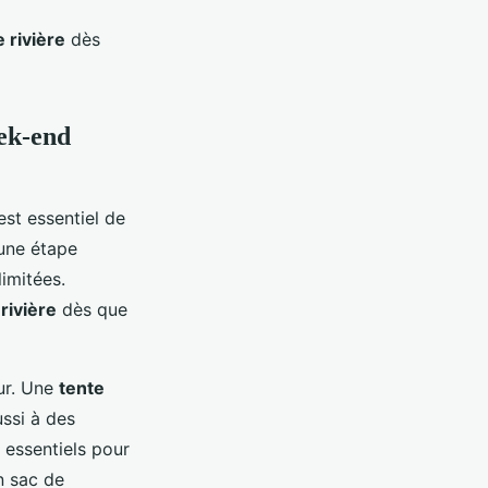
 rivière
dès
eek-end
l est essentiel de
une étape
limitées.
rivière
dès que
our. Une
tente
ussi à des
 essentiels pour
n sac de