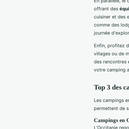
En parallèle, l
offrant des
équ
cuisiner et des
comme des lodge
journée d'explor
Enfin, profitez 
villages ou de m
des rencontres e
votre camping a
Top 3 des c
Les campings en
permettent de s
Campings en O
L'Occitanie reg