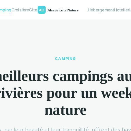
mping
Croisière
Gite
Hébergement
Hotelleri
CAMPING
eilleurs campings a
rivières pour un wee
nature
s, par leur beauté et leur tranquillité, offrent des ha