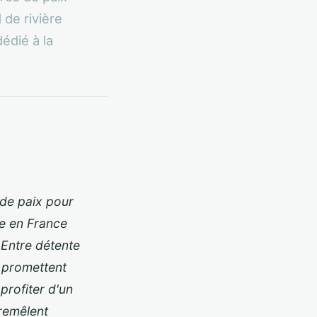
de rivière
édié à la
s de paix pour
re en France
 Entre détente
us promettent
profiter d'un
tremêlent