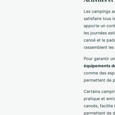
Les campings au
satisfaire tous 
apporte un conta
les journées es
canoë et le pad
rassemblent les
Pour garantir u
équipements de
comme des espa
permettent de pr
Certains campi
pratique et enr
canoës, facilite
permettent de d