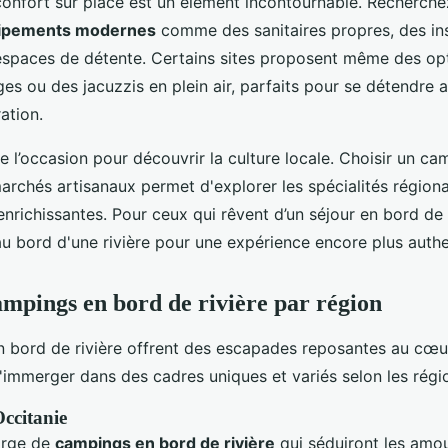
e confort sur place est un élément incontournable. Recherc
ipements modernes
comme des sanitaires propres, des ins
 espaces de détente. Certains sites proposent même des op
s ou des jacuzzis en plein air, parfaits pour se détendre 
ation.
de l’occasion pour découvrir la culture locale. Choisir un c
archés artisanaux permet d'explorer les spécialités régiona
nrichissantes. Pour ceux qui rêvent d’un séjour en bord de 
u bord d'une rivière pour une expérience encore plus authe
ampings en bord de rivière par région
 bord de rivière offrent des escapades reposantes au cœur
'immerger dans des cadres uniques et variés selon les régi
ccitanie
orge de
campings en bord de rivière
qui séduiront les amo