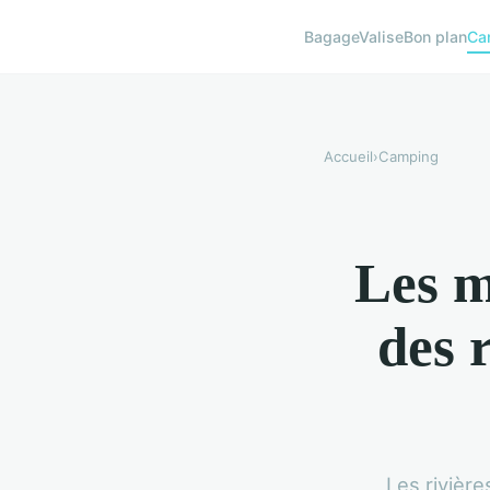
BagageValise
Bon plan
Ca
Accueil
›
Camping
Les m
des 
Les rivière