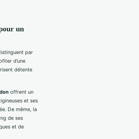
 pour un
istinguent par
fiter d’une
risent détente
rdon
offrent un
tigineuses et ses
née. De même, la
ong de ses
ques et de