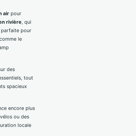
n air
pour
n rivière
, qui
 parfaite pour
s comme le
camp
sur des
ssentiels, tout
ts spacieux
ence encore plus
 vélos ou des
uration locale