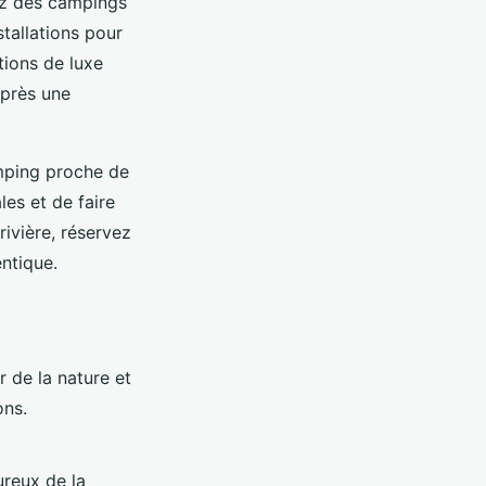
hez des campings
tallations pour
tions de luxe
après une
amping proche de
les et de faire
rivière, réservez
ntique.
 de la nature et
ons.
ureux de la