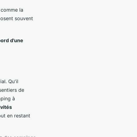
s comme la
posent souvent
bord d'une
al. Qu'il
sentiers de
mping à
ivités
out en restant