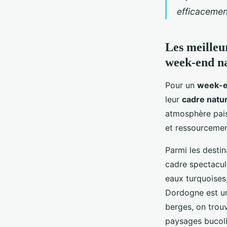
efficacemen
Les meilleu
week-end n
Pour un
week-e
leur
cadre natu
atmosphère paisi
et ressourcemen
Parmi les destin
cadre spectacula
eaux turquoises
Dordogne est un
berges, on trou
paysages bucol