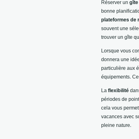
Réserver un
gîte
bonne planificati
plateformes de 
souvent une sélect
trouver un gîte q
Lorsque vous con
donnera une idée 
particulière aux 
équipements. Ces 
La
flexibilité
dans
périodes de point
cela vous permett
vacances avec soi
pleine nature.