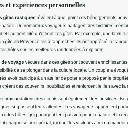
 et expériences personnelles
 gîtes rustiques
révèlent à quel point ces hébergements peuv
nature. De nombreux voyageurs partagent des histoires mémor
rt et l'authenticité qu'offrent ces gîtes. Par exemple, une famille
n gîte en Provence les a rapprochés. Ils ont apprécié la tranquill
des hôtes sur les meilleures randonnées à explorer.
s de voyage
vécues dans ces gîtes sont souvent enrichissantes.
sibilité de se plonger dans la culture locale. Un couple a évoqu
s avoir participé à un atelier de poterie proposé par le proprié
réent des souvenirs inoubliables et renforcent le lien avec la 
 recommandations des clients sont également très positives. Be
tiques surpassent leurs attentes. Les voyageurs apprécient part
eux des hôtes, qui partagent leur passion pour la nature et la ré
ent chaque séjour spécial, incitant les visiteurs à recommander c