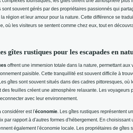
 complexes touristiques, les gîtes offrent une atmosphère plus i
s sont souvent gérés par des propriétaires passionnés qui parta
a région et leur amour pour la nature. Cette différence se tradu
e, où les visiteurs se sentent comme chez eux, tout en découvra
es gîtes rustiques pour les escapades en nat
ues
offrent une immersion totale dans la nature, permettant aux v
ronnement paisible. Cette tranquillité est souvent difficile à trou
es gîtes sont souvent situés dans des cadres pittoresques, où 
it des feuilles créent une atmosphère relaxante. Les voyageurs 
 reconnecter avec leur environnement.
 considérer est l'
économie
. Les gîtes rustiques représentent u
rix par rapport à d'autres formes d'hébergement. En choisissant u
ennent également l'économie locale. Les propriétaires de gîtes 