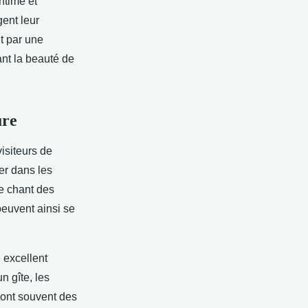
ntime et
gent leur
it par une
nt la beauté de
ure
isiteurs de
ver dans les
le chant des
peuvent ainsi se
n excellent
n gîte, les
sont souvent des