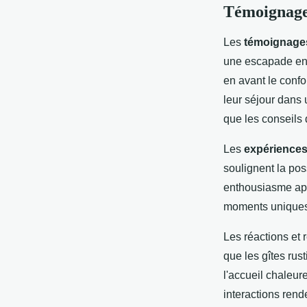
Témoignages
Les
témoignages
une escapade en 
en avant le confo
leur séjour dans u
que les conseils 
Les
expérience
soulignent la pos
enthousiasme aprè
moments uniques c
Les réactions et
que les gîtes rus
l'accueil chaleur
interactions rend