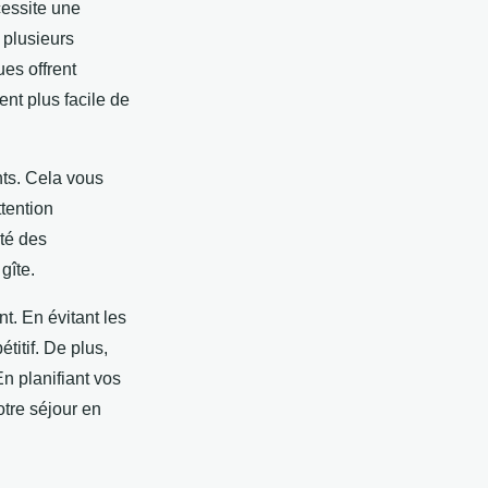
cessite une
 plusieurs
es offrent
ent plus facile de
nts. Cela vous
tention
ité des
gîte.
t. En évitant les
titif. De plus,
En planifiant vos
otre séjour en