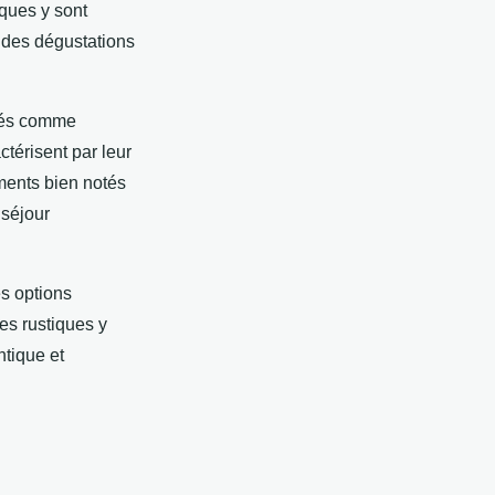
iques y sont
t des dégustations
ités comme
ctérisent par leur
ments bien notés
 séjour
es options
es rustiques y
tique et