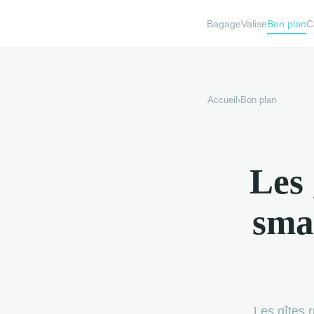
BagageValise
Bon plan
C
Accueil
›
Bon plan
Les 
sma
Les gîtes 