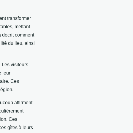
ent transformer
ables, mettant
 a décrit comment
ité du lieu, ainsi
 Les visiteurs
é leur
taire. Ces
région.
aucoup affirment
iculièrement
gion. Ces
es gîtes à leurs