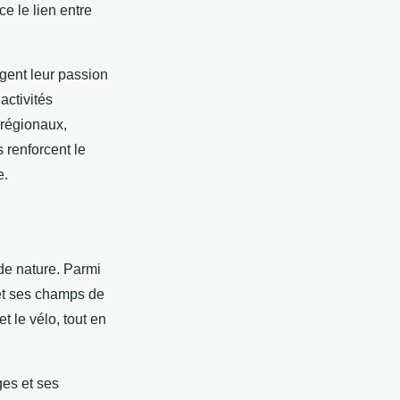
ce le lien entre
agent leur passion
activités
 régionaux,
 renforcent le
e.
de nature. Parmi
 et ses champs de
t le vélo, tout en
es et ses