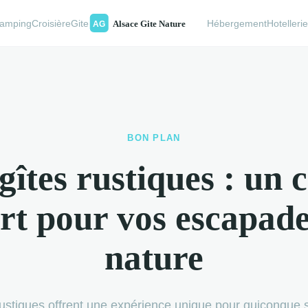
amping
Croisière
Gite
Hébergement
Hotelleri
BON PLAN
gîtes rustiques : un 
rt pour vos escapade
nature
rustiques offrent une expérience unique pour quiconque 