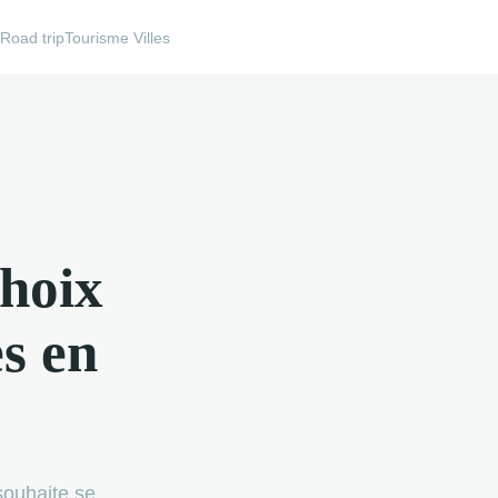
e
Road trip
Tourisme Villes
choix
s en
souhaite se