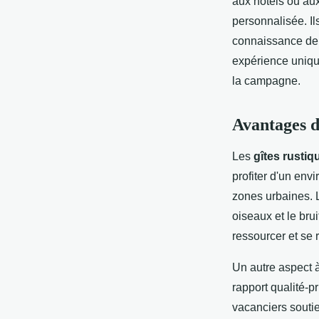
aux hôtels ou aux
personnalisée. Il
connaissance de l
expérience uniqu
la campagne.
Avantages d
Les
gîtes rustiq
profiter d'un envi
zones urbaines. L
oiseaux et le bru
ressourcer et se
Un autre aspect à
rapport qualité-p
vacanciers souti