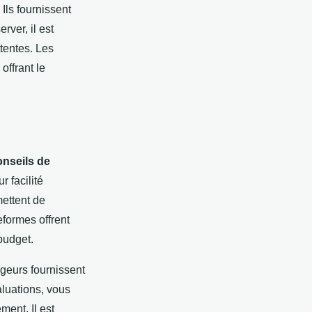
Ils fournissent
rver, il est
tentes. Les
offrant le
onseils de
 facilité
mettent de
eformes offrent
budget.
geurs fournissent
aluations, vous
ment. Il est