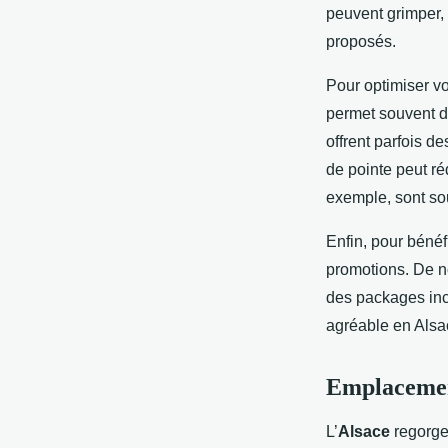
peuvent grimper, 
proposés.
Pour optimiser v
permet souvent d'
offrent parfois d
de pointe peut r
exemple, sont sou
Enfin, pour bénéfi
promotions. De n
des packages incl
agréable en Alsa
Emplacement
L’
Alsace
regorge 