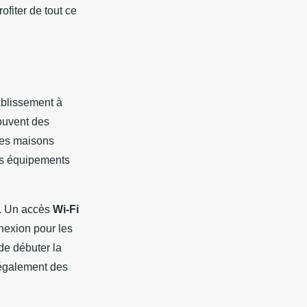
ofiter de tout ce
ablissement à
souvent des
 Les maisons
des équipements
. Un accès
Wi-Fi
nexion pour les
de débuter la
 également des