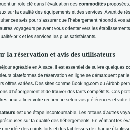
jouent un rôle clé dans l'évaluation des
commodités
proposées. 
eux sur la qualité des équipements et des services. Avant de rése
ulter ces avis pour s'assurer que l'hébergement répond à vos at
utres voyageurs peuvent vous orienter vers les établissements 
ualité-prix et les services les plus satisfaisants.
r la réservation et avis des utilisateurs
séjour agréable en Alsace, il est essentiel de suivre quelques
c
sieurs plateformes de réservation en ligne se démarquent par leur
leurs offres variées. Des sites comme Booking.com ou Airbnb per
ons d'hébergement et de trouver des tarifs compétitifs. Ces plat
tres pour affiner votre recherche selon vos préférences et votre 
isateurs
est une étape incontournable. Les retours d'autres voya
précieuses sur la qualité des hébergements. En vérifiant les év
 une idée des points forts et des faiblesses de chaque établisse