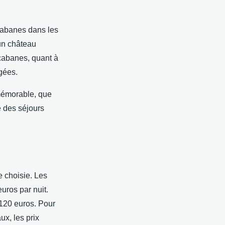
 cabanes dans les
 un château
 cabanes, quant à
gées.
mémorable, que
té des séjours
e choisie. Les
euros par nuit.
 120 euros. Pour
x, les prix