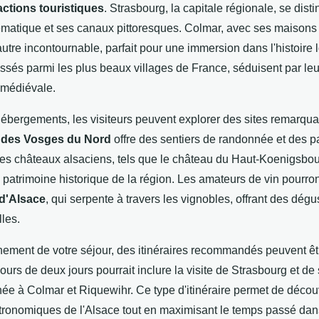
actions touristiques
. Strasbourg, la capitale régionale, se dist
matique et ses canaux pittoresques. Colmar, avec ses maison
autre incontournable, parfait pour une immersion dans l'histoire
ssés parmi les plus beaux villages de France, séduisent par leur
 médiévale.
hébergements, les visiteurs peuvent explorer des sites remarqu
l des Vosges du Nord
offre des sentiers de randonnée et des 
Les châteaux alsaciens, tels que le château du Haut-Koenigsbou
e patrimoine historique de la région. Les amateurs de vin pourro
d'Alsace
, qui serpente à travers les vignobles, offrant des dég
lles.
inement de votre séjour, des itinéraires recommandés peuvent êtr
urs de deux jours pourrait inclure la visite de Strasbourg et de
née à Colmar et Riquewihr. Ce type d'itinéraire permet de découv
astronomiques de l'Alsace tout en maximisant le temps passé da