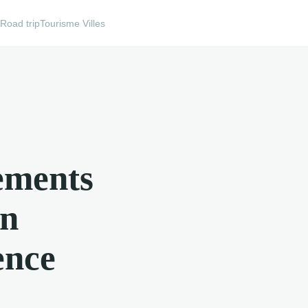
e
Road trip
Tourisme Villes
ements
on
ence