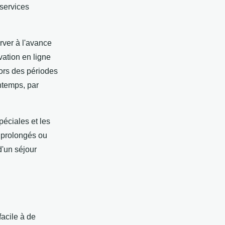
 services
erver à l'avance
vation en ligne
hors des périodes
ntemps, par
spéciales et les
 prolongés ou
d'un séjour
facile à de