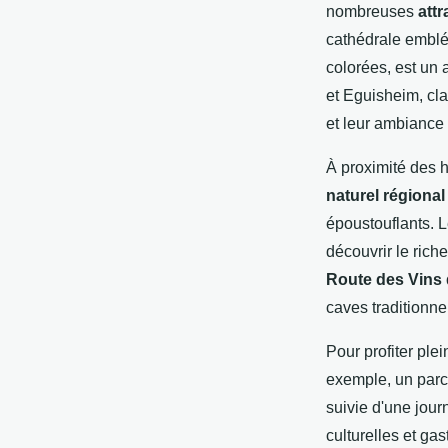
nombreuses
attr
cathédrale emblé
colorées, est un 
et Eguisheim, cla
et leur ambiance
À proximité des 
naturel régiona
époustouflants. 
découvrir le rich
Route des Vins 
caves traditionne
Pour profiter ple
exemple, un parco
suivie d'une jour
culturelles et g