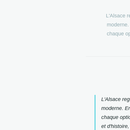
L'Alsace r
moderne. E
chaque op
L'Alsace reg
moderne. Ent
chaque optio
et d'histoir