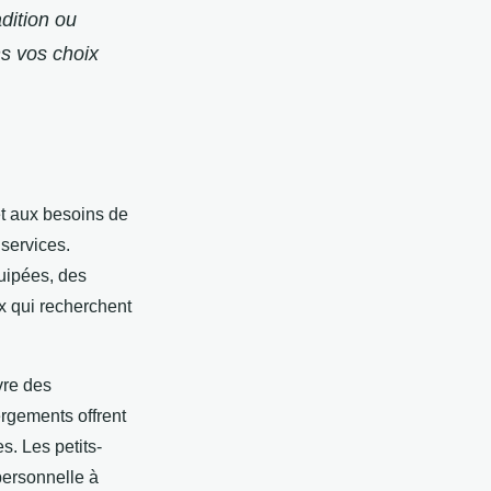
dition ou
s vos choix
t aux besoins de
 services.
uipées, des
x qui recherchent
vre des
rgements offrent
s. Les petits-
personnelle à