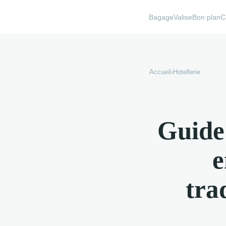
BagageValise
Bon plan
C
Accueil
›
Hotellerie
Guide
e
tra