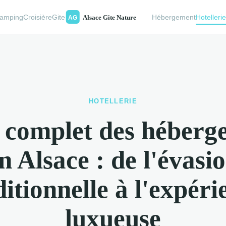
amping
Croisière
Gite
Hébergement
Hotelleri
HOTELLERIE
 complet des héberg
n Alsace : de l'évasi
ditionnelle à l'expéri
luxueuse