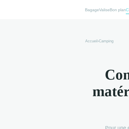
BagageValise
Bon plan
C
Accueil
›
Camping
Com
matér
Pour une e