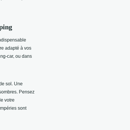
mping
ndispensable
tre adapté à vos
ing-car, ou dans
de sol. Une
s sombres. Pensez
de votre
tempéries sont