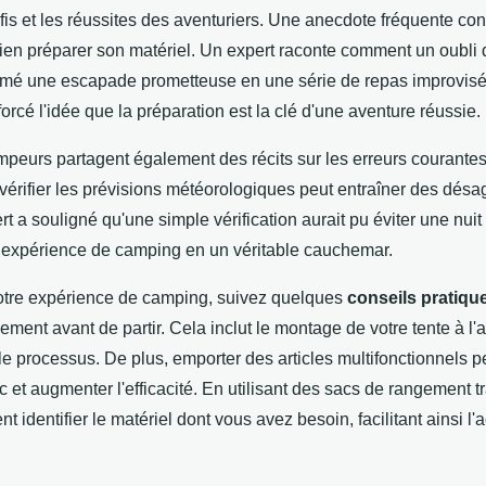
fis et les réussites des aventuriers. Une anecdote fréquente co
ien préparer son matériel. Un expert raconte comment un oubli 
ormé une escapade prometteuse en une série de repas improvisé
orcé l'idée que la préparation est la clé d'une aventure réussie.
eurs partagent également des récits sur les erreurs courantes 
vérifier les prévisions météorologiques peut entraîner des dés
t a souligné qu'une simple vérification aurait pu éviter une nuit 
 expérience de camping en un véritable cauchemar.
otre expérience de camping, suivez quelques
conseils pratiqu
pement avant de partir. Cela inclut le montage de votre tente à l
 le processus. De plus, emporter des articles multifonctionnels pe
c et augmenter l'efficacité. En utilisant des sacs de rangement 
t identifier le matériel dont vous avez besoin, facilitant ainsi l