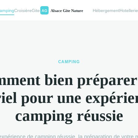
amping
Croisière
Gite
Hébergement
Hotelleri
CAMPING
ment bien préparer
iel pour une expérie
camping réussie
xpérience de camping réussie, la préparation de votre m