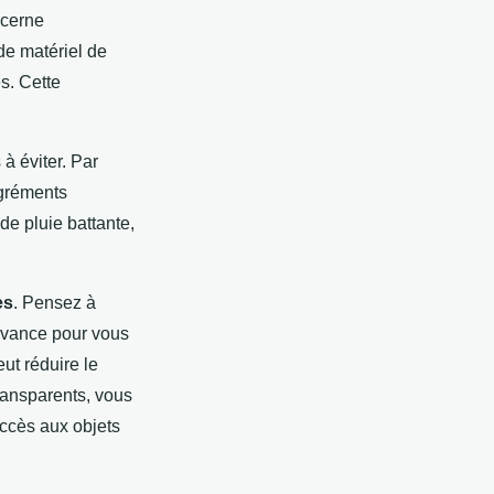
ncerne
de matériel de
s. Cette
à éviter. Par
agréments
de pluie battante,
es
. Pensez à
'avance pour vous
ut réduire le
transparents, vous
'accès aux objets