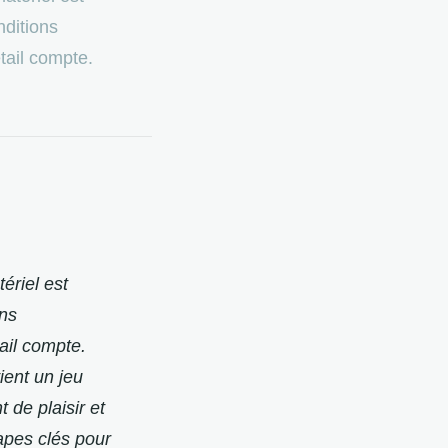
ditions
tail compte.
ériel est
ons
ail compte.
ient un jeu
de plaisir et
apes clés pour