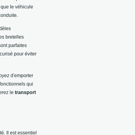
 que le véhicule
conduite.
dèles
s bretelles
ont parfaites
urisé pour éviter
voyez d'emporter
fonctionnels qui
serez le
transport
té. Il est essentiel