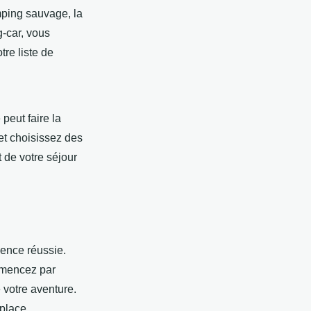
ping sauvage, la
g-car, vous
re liste de
peut faire la
et choisissez des
 de votre séjour
ience réussie.
ommencez par
 votre aventure.
place.