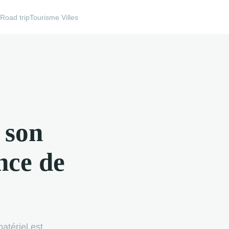
e
Road trip
Tourisme Villes
 son
nce de
atériel est