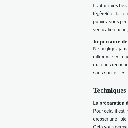
Évaluez vos beso
légèreté et la co
pouvez vous perm
vérification pour 
Importance de l
Ne négligez jamai
différence entre 
marques reconnues
sans soucis liés
Techniques 
La
préparation 
Pour cela, il es
dresser une liste
Cela vous permett