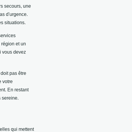
rs secours, une
cas d'urgence.
s situations.
services
 région et un
si vous devez
doit pas être
e votre
nt. En restant
 sereine.
lles qui mettent