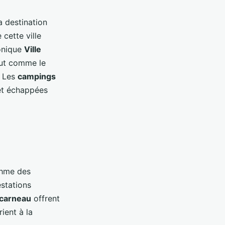
a destination
 cette ville
conique
Ville
out comme le
. Les
campings
et échappées
ythme des
stations
carneau
offrent
ient à la