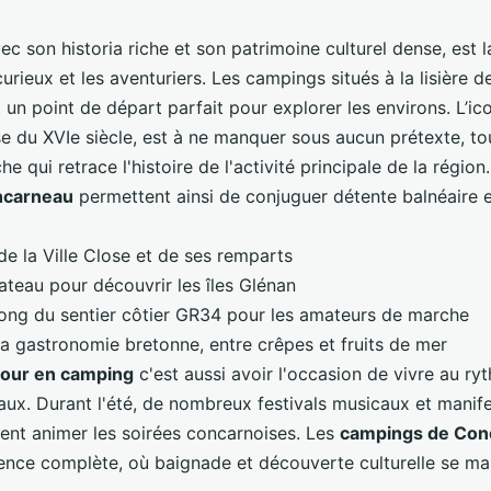
vec son historia riche et son patrimoine culturel dense, est l
urieux et les aventuriers. Les campings situés à la lisière de
t un
point de départ parfait
pour explorer les environs. L’i
se du XVIe siècle, est à ne manquer sous aucun prétexte, t
e qui retrace l'histoire de l'activité principale de la région
ncarneau
permettent ainsi de conjuguer détente balnéaire 
de la Ville Close et de ses remparts
ateau pour découvrir les îles Glénan
ong du sentier côtier GR34 pour les amateurs de marche
a gastronomie bretonne, entre crêpes et fruits de mer
jour en camping
c'est aussi avoir l'occasion de vivre au r
ux. Durant l'été, de nombreux festivals musicaux et manife
nent animer les soirées concarnoises. Les
campings de Con
ience complète, où baignade et découverte culturelle se mar