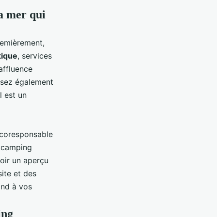
la mer qui
remièrement,
tique
, services
'affluence
ensez également
l est un
écoresponsable
e camping
oir un aperçu
site et des
ond à vos
ing