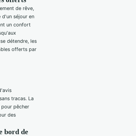
cement de rêve,
e d'un séjour en
ent un
confort
squ'aux
 se détendre, les
bles offerts par
d'avis
sans tracas. La
u pour pêcher
our des
e bord de