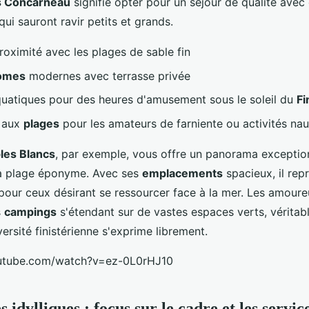
s Concarneau
signifie opter pour un séjour de qualité avec
i sauront ravir petits et grands.
roximité avec les plages de sable fin
homes
modernes avec terrasse privée
uatiques pour des heures d'amusement sous le soleil du
Fi
t aux
plages
pour les amateurs de farniente ou activités nau
les Blancs
, par exemple, vous offre un panorama exceptio
la plage éponyme. Avec ses
emplacements
spacieux, il rep
 pour ceux désirant se ressourcer face à la mer. Les amoure
s
campings
s'étendant sur de vastes espaces verts, véritab
versité finistérienne s'exprime librement.
utube.com/watch?v=ez-0L0rHJ10
 idylliques : focus sur le cadre et les service