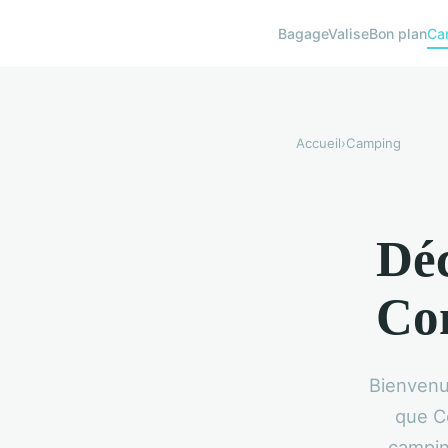
BagageValise
Bon plan
Ca
Accueil
›
Camping
Déc
Con
Bienvenu
que Co
campin