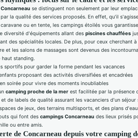
 Concarneau
se distinguent non seulement par leur empla
ar la qualité des services proposés. En effet, qu'il s'agiss
n caravane ou en tente, les campings étoilés vous garantiss
 diversité d'équipements allant des
piscines chauffées
ju
ant des spécialités locales. De plus, pour ceux cherchant à
re et les salons de massages sont devenus des incontourna
 haut standing.
 sportifs pour garder la forme pendant les vacances
enfants proposant des activités diversifiées et encadrées
en soirée pour vivre des moments inoubliables
'un
camping proche de la mer
est facilitée par la présence 
t de labels de qualité assurant les vacanciers d'un séjour 
espaces de jeux, des terrains multisports, et des plans d'ea
touts qui font des
campings Concarneau
des lieux prisés p
ille ou entre amis.
erte de Concarneau depuis votre camping d