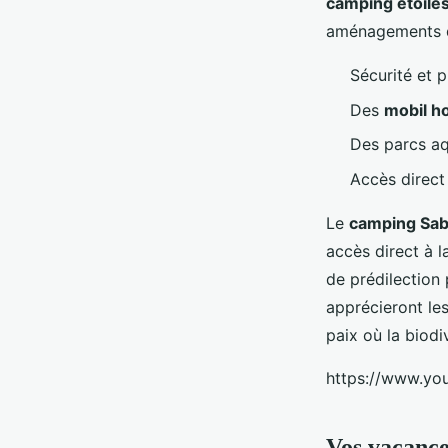
camping étoile
aménagements qu
Sécurité et p
Des
mobil 
Des parcs aq
Accès direc
Le
camping Sab
accès direct à 
de prédilection
apprécieront le
paix où la biodi
https://www.yo
Vos vacances