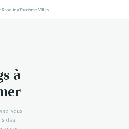
e
Road trip
Tourisme Villes
gs à
 mer
viez-vous
ins des
es eaux