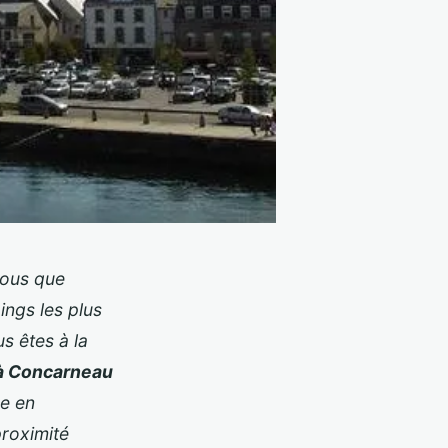
vous que
ings les plus
s êtes à la
à Concarneau
he en
proximité