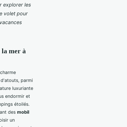
r explorer les
le volet pour
 vacances
 la mer à
n charme
 d'atouts, parmi
ature luxuriante
us endormir et
mpings étoilés.
rant des
mobil
isir un