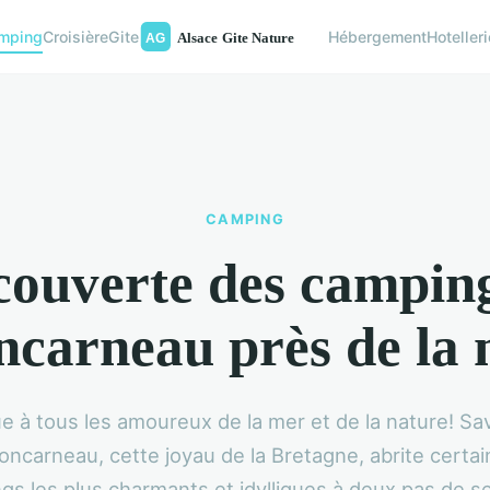
mping
Croisière
Gite
Hébergement
Hotelleri
CAMPING
ouverte des campin
carneau près de la
e à tous les amoureux de la mer et de la nature! Sa
ncarneau, cette joyau de la Bretagne, abrite certa
gs les plus charmants et idylliques à deux pas de s