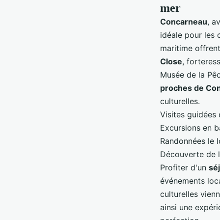
mer
Concarneau
, a
idéale pour les c
maritime offren
Close
, forteres
Musée de la Pêch
proches de Co
culturelles.
Visites guidées 
Excursions en b
Randonnées le l
Découverte de l
Profiter d'un
sé
événements loca
culturelles vien
ainsi une expér