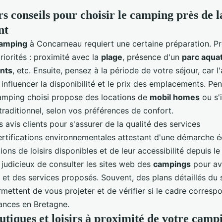
rs conseils pour choisir le camping près de 
nt
amping
à Concarneau requiert une certaine préparation. P
riorités : proximité avec la
plage
, présence d'un
parc aqua
nts
, etc. Ensuite, pensez à la
période de votre séjour
, car l
 influencer la disponibilité et le prix des emplacements. P
 camping choisi propose des locations de
mobil homes
ou s'i
traditionnel, selon vos préférences de confort.
 avis clients pour s'assurer de la qualité des services
rtifications environnementales attestant d'une démarche 
ns de loisirs disponibles et de leur accessibilité depuis l
 judicieux de consulter les sites web des
campings
pour av
s et des services proposés. Souvent, des plans détaillés du 
mettent de vous projeter et de vérifier si le cadre corresp
ances en Bretagne.
utiques et loisirs à proximité de votre camp