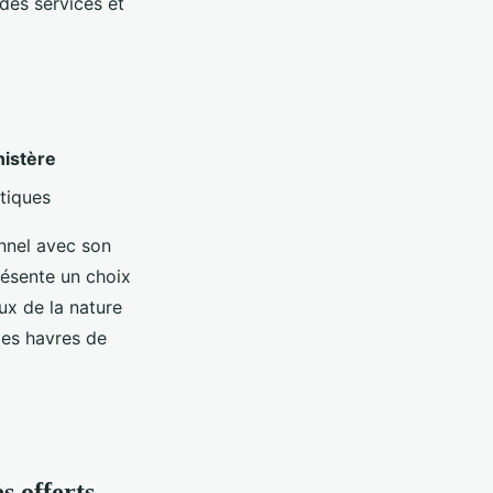
 des services et
nistère
tiques
nnel avec son
résente un choix
ux de la nature
les havres de
s offerts