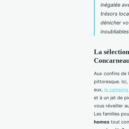
inégalée ave
trésors loca
dénicher vo
inoubliable
La sélectio
Concarnea
Aux confins de 
pittoresque. Ici,
eux,
le camping
et à un jet de p
vous réveiller a
Les familles po
homes
tout con