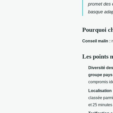
promet des 
basque
adap
Pourquoi ch
Conseil malin :
r
Les points 
Diversité d
groupe pays
compromis idé
Localisation
classée parmi
et 25 minute