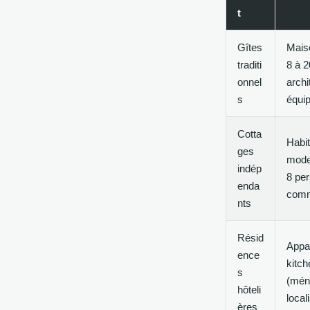
t
Gîtes
Mais
traditi
8 à 
onnel
archi
s
équi
Cotta
Habit
ges
moder
indép
8 per
enda
com
nts
Résid
Appa
ence
kitch
s
(ména
hôteli
local
ères