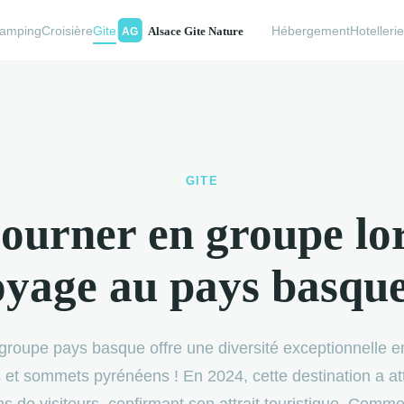
amping
Croisière
Gite
Hébergement
Hotelleri
GITE
ourner en groupe lo
oyage au pays basque
groupe pays basque offre une diversité exceptionnelle e
s et sommets pyrénéens ! En 2024, cette destination a att
ons de visiteurs, confirmant son attrait touristique. Comme