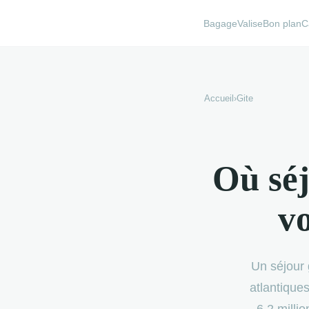
BagageValise
Bon plan
C
Accueil
›
Gite
Où séj
v
Un séjour 
atlantique
6,2 milli