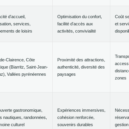
ité d'accueil,
Optimisation du confort,
Coût se
isation, services,
facilité d'accès aux
et serv
ements de loisirs
activités, convivialité
disponi
Transpo
de-Clairence, Côte
Proximité des attractions,
accessib
tique (Biarritz, Saint-Jean-
authenticité, diversité des
distanc
uz), Vallées pyrénéennes
paysages
zones
uverte gastronomique,
Expériences immersives,
Nécess
s nautiques, randonnées,
cohésion renforcée,
réserva
moine culturel
souvenirs durables
gestion