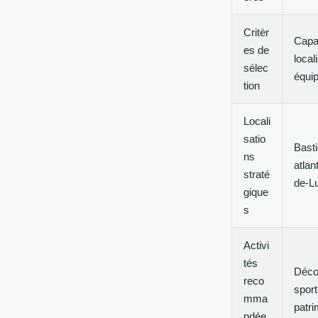
Critèr
Capac
es de
local
sélec
équip
tion
Locali
satio
Basti
ns
atlan
straté
de-L
gique
s
Activi
tés
Déco
reco
sport
mma
patri
ndée