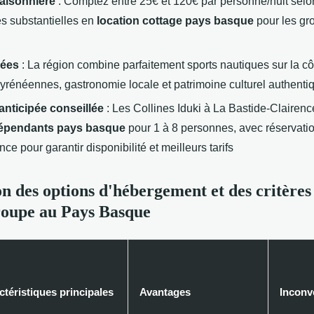
saisonnière
: Comptez entre 25€ et 120€ par personne/nuit selo
s substantielles en
location cottage pays basque
pour les gr
iées
: La région combine parfaitement sports nautiques sur la côt
rénéennes, gastronomie locale et patrimoine culturel authenti
anticipée conseillée
: Les Collines Iduki à La Bastide-Clairen
dépendants pays basque
pour 1 à 8 personnes, avec réserva
nce pour garantir disponibilité et meilleurs tarifs
 des options d'hébergement et des critères
roupe au Pays Basque
ctéristiques principales
Avantages
Inconv