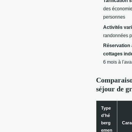
Tarification 
des économie
personnes
Activités var
randonnées py
Réservation 
cottages in
6 mois à l'ava
Comparaison
séjour de g
Type
d'hé
berg
Cara
emen