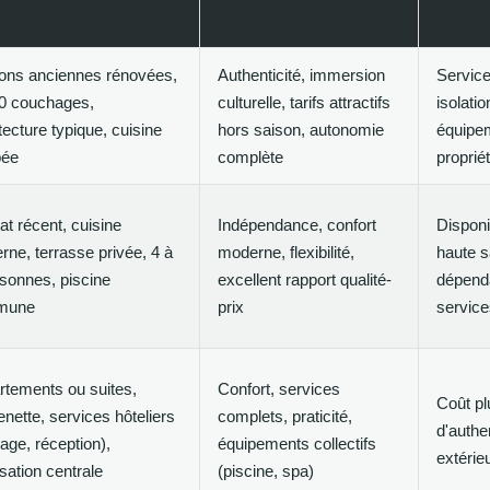
ons anciennes rénovées,
Authenticité, immersion
Service
20 couchages,
culturelle, tarifs attractifs
isolatio
tecture typique, cuisine
hors saison, autonomie
équipe
pée
complète
proprié
at récent, cuisine
Indépendance, confort
Disponib
ne, terrasse privée, 4 à
moderne, flexibilité,
haute s
sonnes, piscine
excellent rapport qualité-
dépend
mune
prix
service
rtements ou suites,
Confort, services
Coût pl
enette, services hôteliers
complets, praticité,
d'authe
ge, réception),
équipements collectifs
extérieu
isation centrale
(piscine, spa)