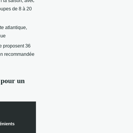
n la saison, avec
oupes de 8 à 20
e atlantique,
que
ce proposent 36
tion recommandée
 pour un
énients