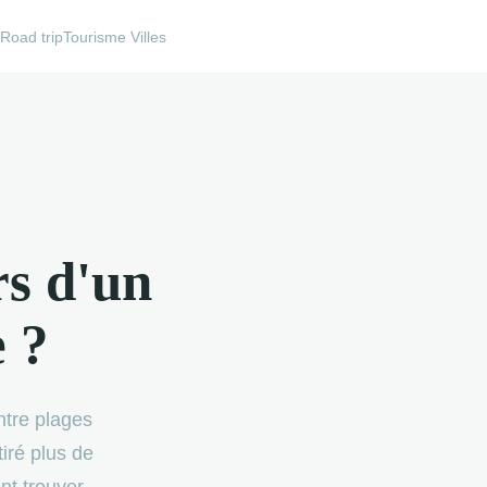
e
Road trip
Tourisme Villes
rs d'un
 ?
ntre plages
iré plus de
nt trouver