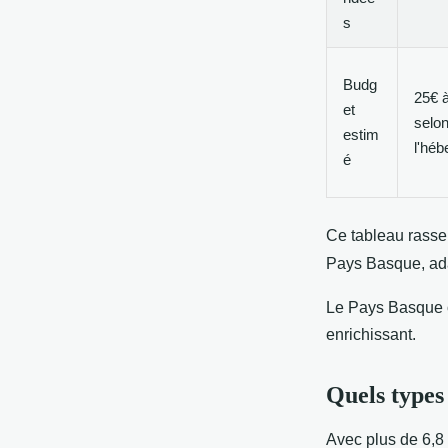
s
Budg
25€ à
et
selon
estim
l'hé
é
Ce tableau rassem
Pays Basque, ada
Le Pays Basque of
enrichissant.
Quels types
Avec plus de 6,8 