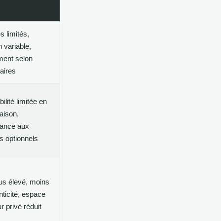
s limités,
n variable,
ment selon
taires
ilité limitée en
aison,
ance aux
s optionnels
us élevé, moins
nticité, espace
r privé réduit