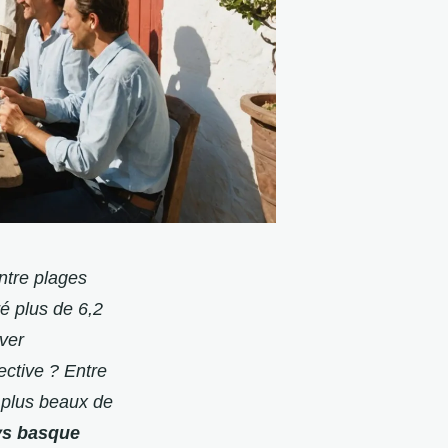
ntre plages
é plus de 6,2
uver
ective ? Entre
 plus beaux de
ys basque